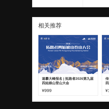
相关推荐
速攀大峰报名 | 拓路者2026第九届
传
四姑娘山登山大会
四
¥999
¥