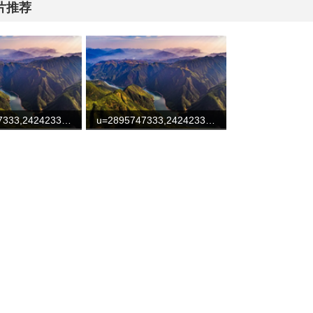
片推荐
u=2895747333,2424233312&fm=253&fmt=auto&app=138&f=JPEG
u=2895747333,2424233312&fm=253&fmt=auto&app=138&f=JPEG