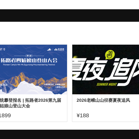
统攀登报名 | 拓路者2026第九届
2026老峨山山径赛夏夜追风
姑娘山登山大会
1899
¥188