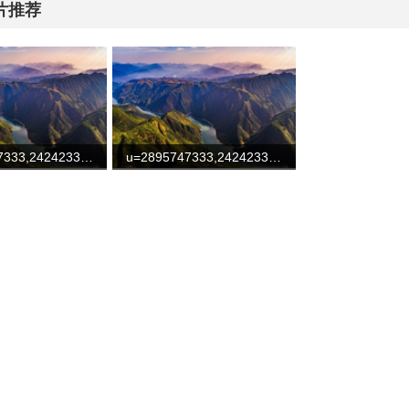
片推荐
u=2895747333,2424233312&fm=253&fmt=auto&app=138&f=JPEG
u=2895747333,2424233312&fm=253&fmt=auto&app=138&f=JPEG