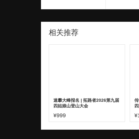
相关推荐
速攀大峰报名 | 拓路者2026第九届
传
四姑娘山登山大会
四
¥999
¥