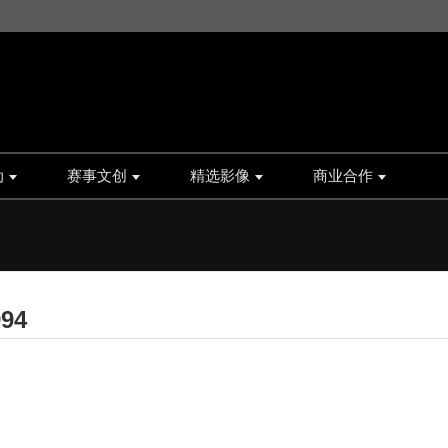
动
赛事文创
精选影像
商业合作
94