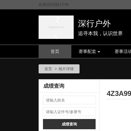
欢迎访问深行户外
深行户外
追寻本我，认识世界
首页
赛事配套
赛事活
首页
相片详情
成绩查询
4Z3A99
成绩查询