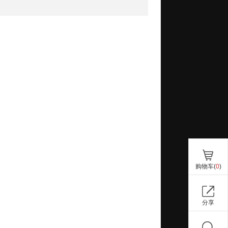
购物车(
0
)
分享