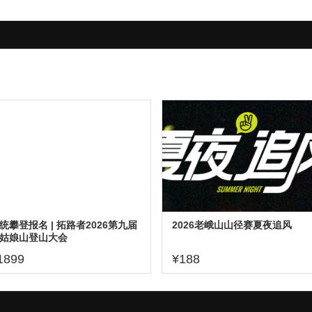
统攀登报名 | 拓路者2026第九届
2026老峨山山径赛夏夜追风
姑娘山登山大会
1899
¥188