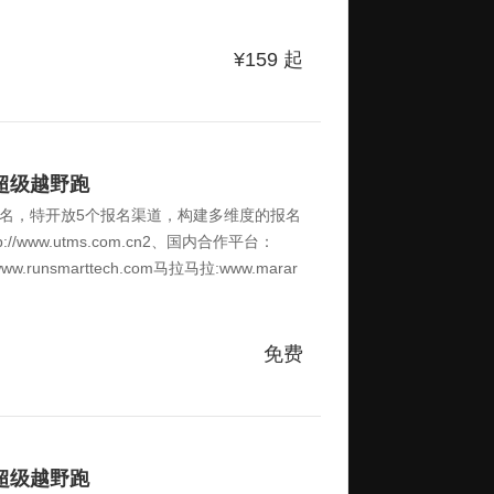
路文化、红色文化、古蜀文化和民族文化等五
暑旅游目的地”、“气候宜居城市”称号，森林覆
备。（一）赛道核心特色今年赛道将保留经典、
¥159
起
、42km 三条经典赛道，同时新增笔塔登峰10k
更多人参与到本次赛事中来。二、赛事简介
山超级越野跑
名，特开放5个报名渠道，构建多维度的报名
/www.utms.com.cn2、国内合作平台：
w.runsmarttech.com马拉马拉:www.marar
xek.com二、取消报名及退费政策赛事组别价格
14日至5月21日24:00期间2026年5月22
6年5月29日24:00后笔塔登峰10km正常价1591
免费
0km正常价299239 150 文昌碉韵31km正
正常价599479 300 根据赛事筹备的不同阶段，
山超级越野跑