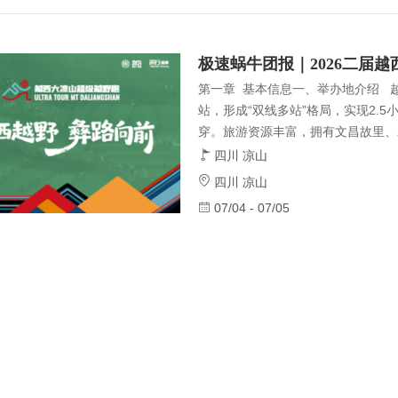
m组，满足不同选手的参赛需求，让
（一）组织架构1、指导单位四
极速蜗牛团报｜2026二届
第一章 基本信息一、举办地介绍 
站，形成“双线多站”格局，实现2.5
穿。旅游资源丰富，拥有文昌故里、
等3A级景区，融合文昌文化、南丝
四川 凉山
大文化，年均气温13℃，获“中国避
四川 凉山
盖率41.54%，生态与人文景观兼
07/04 - 07/05
升级竞技：延续首届 20km、31km
m组，满足不同选手的参赛需求，让
（一）组织架构1、指导单位四