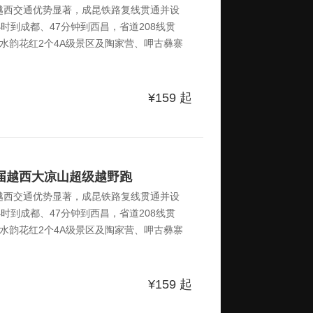
越西交通优势显著，成昆铁路复线贯通并设
小时到成都、47分钟到西昌，省道208线贯
水韵花红2个4A级景区及陶家营、呷古彝寨
路文化、红色文化、古蜀文化和民族文化等五
暑旅游目的地”、“气候宜居城市”称号，森林覆
备。（一）赛道核心特色今年赛道将保留经典、
¥159
起
、42km 三条经典赛道，同时新增笔塔登峰10k
更多人参与到本次赛事中来。二、赛事简介
二届越西大凉山超级越野跑
越西交通优势显著，成昆铁路复线贯通并设
小时到成都、47分钟到西昌，省道208线贯
水韵花红2个4A级景区及陶家营、呷古彝寨
路文化、红色文化、古蜀文化和民族文化等五
暑旅游目的地”、“气候宜居城市”称号，森林覆
备。（一）赛道核心特色今年赛道将保留经典、
¥159
起
、42km 三条经典赛道，同时新增笔塔登峰10k