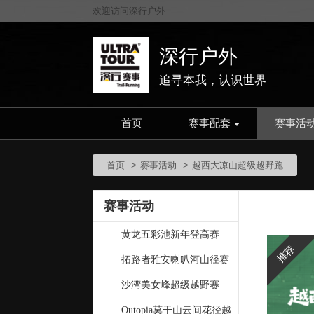
欢迎访问深行户外
深行户外
追寻本我，认识世界
首页
赛事配套
赛事活
首页
赛事活动
越西大凉山超级越野跑
赛事活动
黄龙五彩池新年登高赛
推荐
拓路者雅安喇叭河山径赛
沙湾美女峰超级越野赛
Outopia莫干山云间花径越