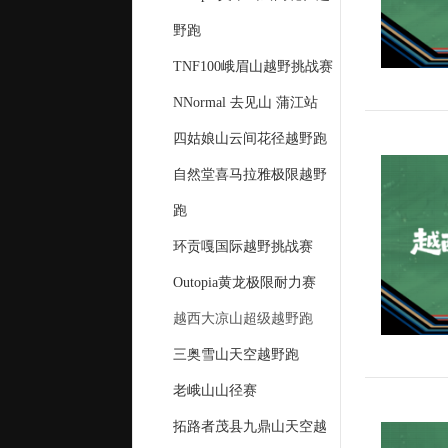
野跑
TNF100峨眉山越野挑战赛
NNormal 去见山 蒲江站
四姑娘山云间花径越野跑
自然堂喜马拉雅极限越野
跑
环贡嘎国际越野挑战赛
Outopia黄龙极限耐力赛
越西大凉山超级越野跑
三奥雪山天空越野跑
老峨山山径赛
拓路者茂县九鼎山天空越