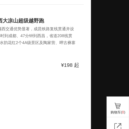
更多人参与到本次赛事中来。二、赛事简介
越西大凉山超级越野跑
越西交通优势显著，成昆铁路复线贯通并设
小时到成都、47分钟到西昌，省道208线贯
水韵花红2个4A级景区及陶家营、呷古彝寨
路文化、红色文化、古蜀文化和民族文化等五
暑旅游目的地”、“气候宜居城市”称号，森林覆
备。（一）赛道核心特色今年赛道将保留经典、
¥198
起
、42km 三条经典赛道，同时新增笔塔登峰10k
更多人参与到本次赛事中来。二、赛事简介
购物车(
0
)