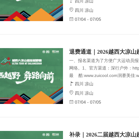
等3A级景区，融合文昌文化、南丝
四川 凉山
大文化，年均气温13℃，获“中国避
四川 凉山
盖率41.54%，生态与人文景观兼
07/04 - 07/05
升级竞技：延续首届 20km、31km
m组，满足不同选手的参赛需求，让
（一）组织架构1、指导单位四
退费通道｜2026越西大凉
一、报名渠道为了方便广大运动员报
网络。1、官方渠道：深行户外：http:/
最 酷:www.zuicool.com润赛美佳:ww
un.com 东软赛客:www.gee
四川 凉山
报名金额(元)退费金额（元）2026年5月
四川 凉山
日24:00后至5月29日24:00前202
07/04 - 07/05
59 79不退费，赛后寄参赛包南方丝路2
常价399319 200 隐世长海42km
申请退费
补录｜2026二届越西大凉