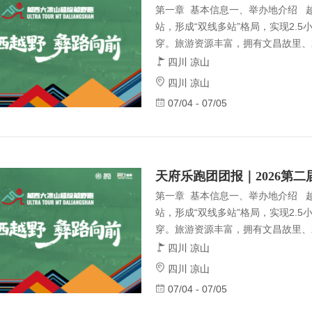
第一章 基本信息一、举办地介绍 
站，形成“双线多站”格局，实现2.5
穿。旅游资源丰富，拥有文昌故里、
等3A级景区，融合文昌文化、南丝
四川 凉山
大文化，年均气温13℃，获“中国避
四川 凉山
盖率41.54%，生态与人文景观兼
07/04 - 07/05
升级竞技：延续首届 20km、31km
m组，满足不同选手的参赛需求，让
（一）组织架构1、指导单位四
天府乐跑团团报｜2026第
第一章 基本信息一、举办地介绍 
站，形成“双线多站”格局，实现2.5
穿。旅游资源丰富，拥有文昌故里、
等3A级景区，融合文昌文化、南丝
四川 凉山
大文化，年均气温13℃，获“中国避
四川 凉山
盖率41.54%，生态与人文景观兼
07/04 - 07/05
升级竞技：延续首届 20km、31km