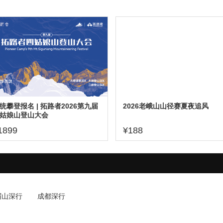
统攀登报名 | 拓路者2026第九届
2026老峨山山径赛夏夜追风
姑娘山登山大会
1899
¥188
眉山深行
成都深行