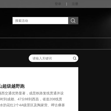
登录
|
注册
凉山超级越野跑
越西交通优势显著，成昆铁路复线贯通并设
小时到成都、47分钟到西昌，省道208线贯
水韵花红2个4A级景区及陶家营、呷古彝寨