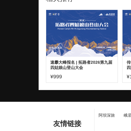
速攀大峰报名 | 拓路者2026第九届
传
四姑娘山登山大会
四
¥999
¥
阿坝深旅
峨
友情链接