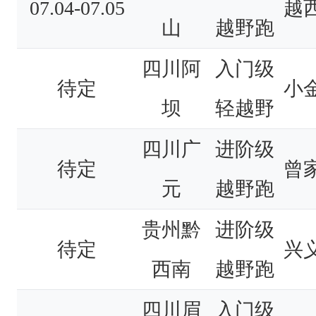
07.04-07.05
越
山
越野跑
四川阿
入门级
待定
小
坝
轻越野
四川广
进阶级
待定
曾
元
越野跑
贵州黔
进阶级
待定
兴
西南
越野跑
四川眉
入门级