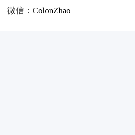
微信：C
olonZhao