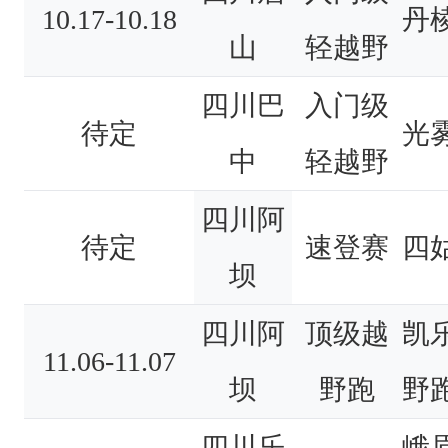
10.17-10.18
丹
山
轻越野
四川巴
入门级
待定
光
中
轻越野
四川阿
待定
速登赛
四
坝
四川阿
顶级越
凯
11.06-11.07
坝
野跑
野
四川乐
峨